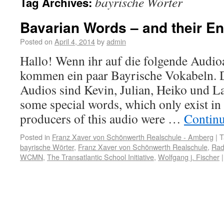
bayrische Wörter
Tag Archives:
Bavarian Words – and their E
Posted on
April 4, 2014
by
admin
Hallo! Wenn ihr auf die folgende Audio
kommen ein paar Bayrische Vokabeln. 
Audios sind Kevin, Julian, Heiko und La
some special words, which only exist in
producers of this audio were …
Contin
Posted in
Franz Xaver von Schönwerth Realschule - Amberg
|
T
bayrische Wörter
,
Franz Xaver von Schönwerth Realschule
,
Rad
WCMN
,
The Transatlantic School Initiative
,
Wolfgang j. Fischer
|